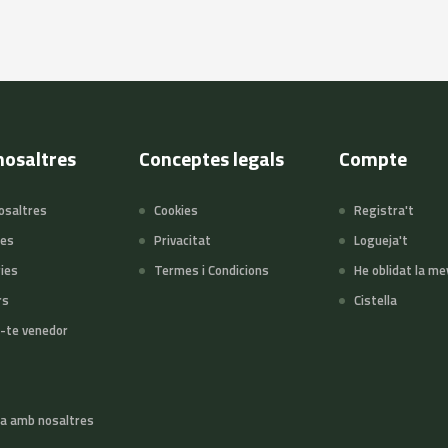
nosaltres
Conceptes legals
Compte
osaltres
Cookies
Registra't
tes
Privacitat
Logueja't
ies
Termes i Condicions
He oblidat la me
rs
Cistella
-te venedor
a amb nosaltres