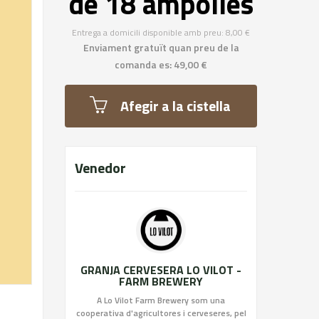
de 18 ampolles
Entrega a domicili disponible amb preu: 8,00 €
Enviament gratuït quan preu de la
comanda es: 49,00 €
Afegir a la cistella
Venedor
GRANJA CERVESERA LO VILOT -
FARM BREWERY
A Lo Vilot Farm Brewery som una
cooperativa d'agricultores i cerveseres, pel