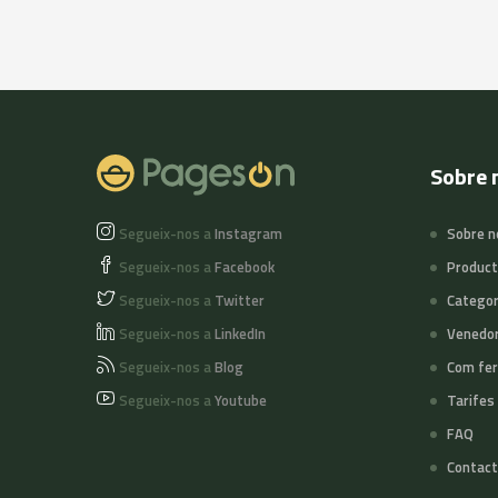
Sobre 
Segueix-nos a
Instagram
Sobre n
Segueix-nos a
Facebook
Produc
Segueix-nos a
Twitter
Categor
Segueix-nos a
LinkedIn
Venedo
Segueix-nos a
Blog
Com fer
Segueix-nos a
Youtube
Tarifes
FAQ
Contact