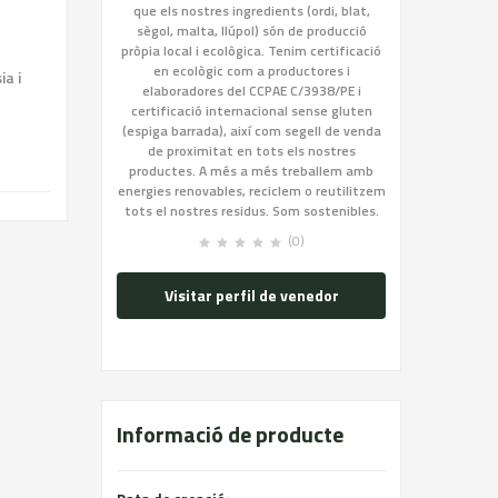
que els nostres ingredients (ordi, blat,
sègol, malta, llúpol) són de producció
pròpia local i ecològica. Tenim certificació
en ecològic com a productores i
ia i
elaboradores del CCPAE C/3938/PE i
certificació internacional sense gluten
(espiga barrada), així com segell de venda
de proximitat en tots els nostres
productes. A més a més treballem amb
energies renovables, reciclem o reutilitzem
tots el nostres residus. Som sostenibles.
(0)
Visitar perfil de venedor
Informació de producte