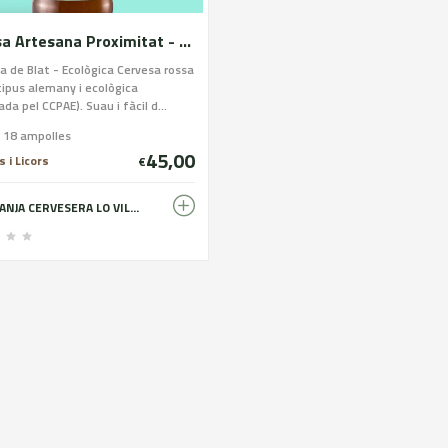
Cervesa Artesana Proximitat - Blat Eco
a de Blat - Ecològica Cervesa rossa
tipus alemany i ecològica
ada pel CCPAE). Suau i fàcil d...
e 18 ampolles
45,00
 i Licors
€
GRANJA CERVESERA LO VILOT - FARM BREWERY