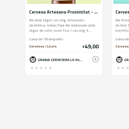
Cervesa Artesana Proximitat - Tu Ray
Ale amb sègol, cos mig, afruitada i
Ale Ross
alcohòlica. Indian Pale Ale elaborada amb
de blat 
sègol, de color coure fosc i cos mig. E...
(certific
Caixa de 18 ampolles
Caixa d
49,00
Cerveses i Licors
Cerveses
€
GRANJA CERVESERA LO VILOT - FARM BREWERY