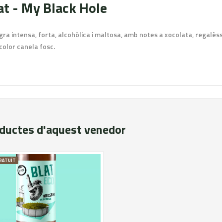
at - My Black Hole
ra intensa, forta, alcohòlica i maltosa, amb notes a xocolata, regalèss
color canela fosc.
oductes d'aquest venedor
RATUÏT