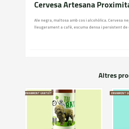
Cervesa Artesana Proximit
Ale negra, maltosa amb cos i alcohòlica. Cervesa neg
lleugerament a cafè, escuma densa i persistent de 
Altres pr
ENVIAMENT GRATUÏT
ENVIAMENT G