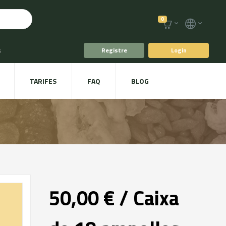
0
s
Registre
Login
fè i Te
TARIFES
FAQ
BLOG
ts
Plat a taula
rs
/
Cervesa Artesana Proximitat - My Black Hole
50,00 € / Caixa