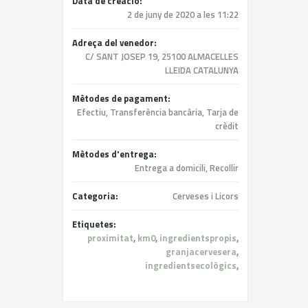
Data de creació:
2 de juny de 2020 a les 11:22
Adreça del venedor:
C/ SANT JOSEP 19, 25100 ALMACELLES
LLEIDA CATALUNYA
Mètodes de pagament:
Efectiu, Transferència bancària, Tarja de
crèdit
Mètodes d'entrega:
Entrega a domicili, Recollir
Categoria:
Cerveses i Licors
Etiquetes:
proximitat
,
km0
,
ingredientspropis
,
granjacervesera
,
ingredientsecològics
,