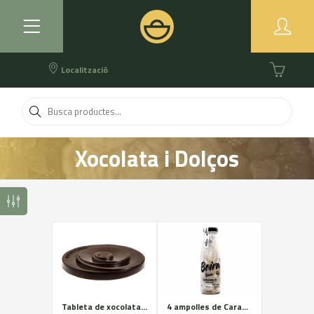
Localització
Xocolata i Dolços
Tableta de xocolata artesana
4 ampolles de Caramels amb gust de boira