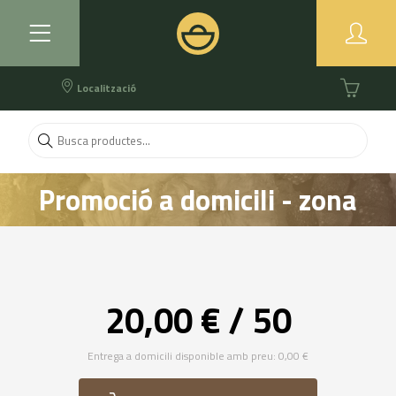
Localització
Promoció a domicili - zona
Lleida
20,00 € / 50
Entrega a domicili disponible amb preu: 0,00 €