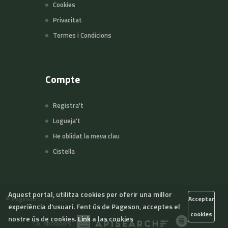
Cookies
Privacitat
Termes i Condicions
Compte
Registra't
Logueja't
He oblidat la meva clau
Cistella
Aquest portal, utilitza cookies per oferir una millor
©
Pageson
per Slowcode
Acceptar
experiència d'usuari. Fent ús de Pageson, acceptes el
cookies
nostre ús de cookies.
Link a las cookies
Col·laboradors