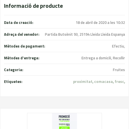
Informació de producte
Data de creació:
18 de abril de 2020 a les 10:32
Adreça del venedor:
Partida Butsènit 93, 25194 Lleida Lleida Espanya
Mètodes de pagament:
Efectiu,
Mètodes d'entrega:
Entrega a domicili, Recollir
Categoria:
Fruites
Etiquetes:
proximitat
,
comacasa
,
fresc
,