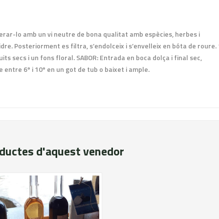
erar-lo amb un vi neutre de bona qualitat amb espècies, herbes i
re. Posteriorment es filtra, s’endolceix i s’envelleix en bóta de roure.
its secs i un fons floral. SABOR: Entrada en boca dolça i final sec,
entre 6º i 10º en un got de tub o baixet i ample.
oductes d'aquest venedor