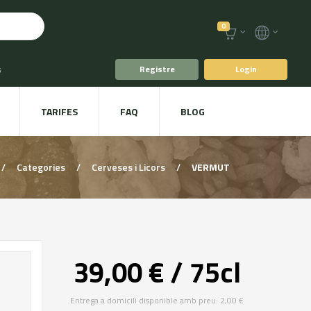
0
s
Registre
Login
fè i Te
TARIFES
FAQ
BLOG
ts
Plat a taula
/
Categories
/
Cerveses i Licors
/
VERMUT
39,00 € / 75cl
Entrega a domicili disponible amb preu: 2,00 €