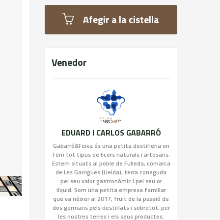
Afegir a la cistella
Venedor
EDUARD I CARLOS GABARRÓ
Gabarró&Feixa és una petita destil·leria on
fem tot tipus de licors naturals i artesans.
Estem situats al poble de Fulleda, comarca
de Les Garrigues (Lleida), terra coneguda
pel seu valor gastronòmic i pel seu or
líquid. Som una petita empresa familiar
que va néixer al 2017, fruit de la passió de
dos germans pels destil·lats i sobretot, per
les nostres terres i els seus productes.