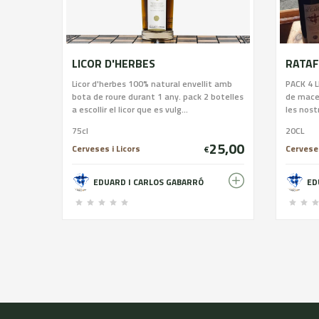
LICOR D'HERBES
RATAF
Licor d'herbes 100% natural envellit amb
PACK 4 L
bota de roure durant 1 any. pack 2 botelles
de mace
a escollir el licor que es vulg...
les nost
75cl
20CL
25,00
Cerveses i Licors
Cerveses
€
EDUARD I CARLOS GABARRÓ
ED