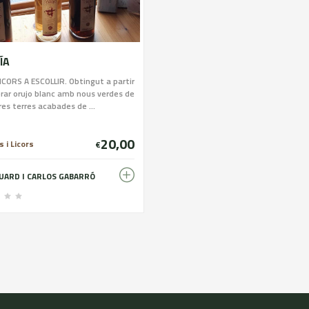
ÍA
ICORS A ESCOLLIR. Obtingut a partir
rar orujo blanc amb nous verdes de
res terres acabades de ...
20,00
 i Licors
€
UARD I CARLOS GABARRÓ