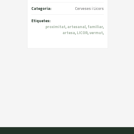
Categoria:
Cerveses i Licors
Etiquetes:
proximitat
,
artesanal
,
familiar
,
artesa
,
LICOR
,
vermut
,