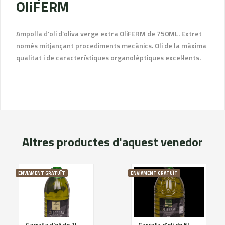
OliFERM
Ampolla d’oli d’oliva verge extra OliFERM de 750ML. Extret
només mitjançant procediments mecànics. Oli de la màxima
qualitat i de característiques organolèptiques excel·lents.
Altres productes d'aquest venedor
ENVIAMENT GRATUÏT
ENVIAMENT GRATUÏT
Garrafa d'oli de 2L OliFERM
Garrafa d'oli de 5L OliFERM