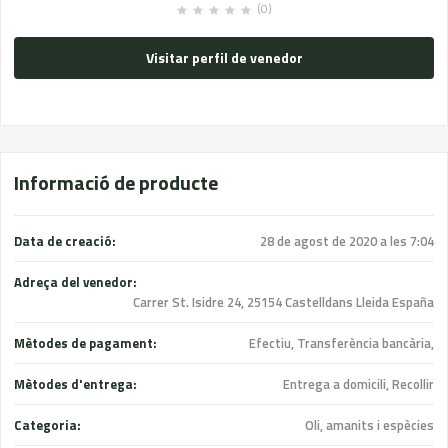
(0)
Visitar perfil de venedor
Informació de producte
Data de creació:
28 de agost de 2020 a les 7:04
Adreça del venedor:
Carrer St. Isidre 24, 25154 Castelldans Lleida España
Mètodes de pagament:
Efectiu, Transferència bancària,
Mètodes d'entrega:
Entrega a domicili, Recollir
Categoria:
Oli, amanits i espècies