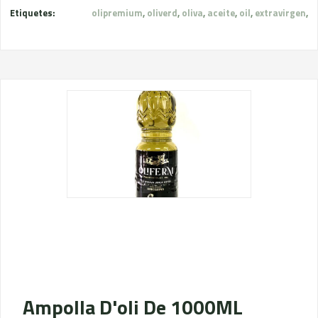
Etiquetes:
olipremium
,
oliverd
,
oliva
,
aceite
,
oil
,
extravirgen
,
Ampolla D'oli De 1000ML