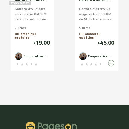
STOCK ACABAT
Garrafa d’oli d’oliva
Garrafa d’oli d’oliva
verge extra OliFERM
verge extra OliFERM
de 2L. Extret només
de 5L. Extret només
mitjançant
mitjançant
2 litros
5 litros
procediments
procediments
Oli, amanits i
Oli, amanits i
mecànics. Oli de la
mecànics. Oli de la
espècies
espècies
màxima qual...
màxima qual...
19,00
45,00
€
€
Cooperativa del Camp de Castelldans - OLiFERM
Cooperativa del Camp de Castelldans - OLiFERM