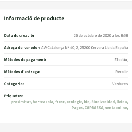
Informació de producte
Data de creació:
26 de octubre de 2020 a les 8:58
Adreça del venedor:
AV/Catalunya Nº 40, 2, 25200 Cervera Lleida España
Mètodes de pagament:
Efectiu,
Mètodes d'entrega:
Recollir
Categoria:
Verdures
Etiquetes:
proximitat
,
hortcasola
,
fresc
,
ecologic
,
bio
,
Biodivesidad
,
lleida
,
Pages
,
CARBASSA
,
ventaonline
,