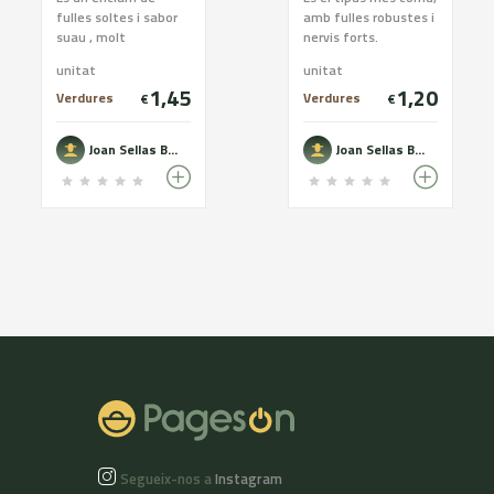
fulles soltes i sabor
amb fulles robustes i
suau , molt
nervis forts.
apreciades pel toc de
Habitualment es
unitat
unitat
color que aporten a
posa en les amanides
1,45
1,20
les amanides
i en entrepans, per
Verdures
Verdures
€
€
le...
Joan Sellas Boquet
Joan Sellas Boquet
Segueix-nos a
Instagram