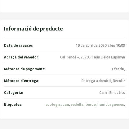
Informació de producte
Data de creació:
19 de abril de 2020 a les 10:09
Adreça del venedor:
Cal Tendé -, 25795 Taús Lleida Espanya
Mètodes de pagament:
Efectiu,
Mètodes d'entrega:
Entrega a domicili, Recollir
Categoria:
Carn i Embotits
Etiquetes:
ecologic
,
can
,
vedella
,
tende
,
hamburgueses
,