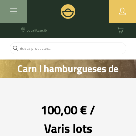
Localització
Carn i hamburgueses de
vedella ecològica
100,00 € /
Varis lots