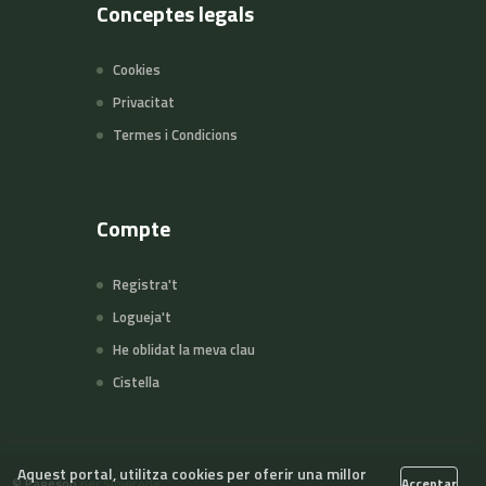
Conceptes legals
Cookies
Privacitat
Termes i Condicions
Compte
Registra't
Logueja't
He oblidat la meva clau
Cistella
Aquest portal, utilitza cookies per oferir una millor
©
Pageson
per Slowcode
Acceptar