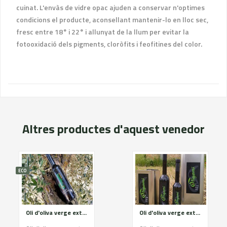
cuinat. L'envàs de vidre opac ajuden a conservar n'optimes
condicions el producte, aconsellant mantenir-lo en lloc sec,
fresc entre 18° i 22° i allunyat de la llum per evitar la
fotooxidació dels pigments, cloròfits i feofitines del color.
Altres productes d'aquest venedor
ECO
Oli d'oliva verge extra categoría Premium OLIGAMI
Oli d'oliva verge extra categoría Premium OLIGAMI 2.5L i 5L