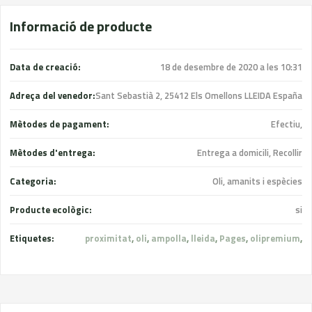
Informació de producte
Data de creació:
18 de desembre de 2020 a les 10:31
Adreça del venedor:
Sant Sebastià 2, 25412 Els Omellons LLEIDA España
Mètodes de pagament:
Efectiu,
Mètodes d'entrega:
Entrega a domicili, Recollir
Categoria:
Oli, amanits i espècies
Producte ecològic:
si
Etiquetes:
proximitat
,
oli
,
ampolla
,
lleida
,
Pages
,
olipremium
,