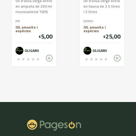
Oli d'oliva verge extra
Oli d'oliva verge extra
en ampolla de 250 ml
en llauna de 2.5 litres
monovarietal 100%
i 5 litres
arbequina ecológica
monovarietal 100%
ml
Litres
amb un equilibri
arbequina ecológica
Oli, amanits i
Oli, amanits i
d'amargor i pican...
amb un equilibri d'a...
espècies
espècies
5,00
25,00
€
€
OLIGAMI
OLIGAMI