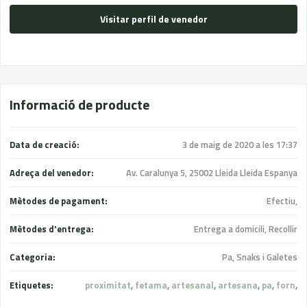
Visitar perfil de venedor
Informació de producte
Data de creació:
3 de maig de 2020 a les 17:37
Adreça del venedor:
Av. Caralunya 5, 25002 Lleida Lleida Espanya
Mètodes de pagament:
Efectiu,
Mètodes d'entrega:
Entrega a domicili, Recollir
Categoria:
Pa, Snaks i Galetes
Etiquetes:
proximitat
,
fetama
,
artesanal
,
artesana
,
pa
,
forn
,