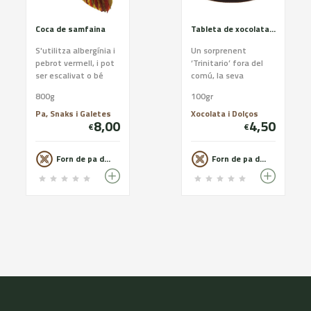
Coca de samfaina
Tableta de xocolata artesana
S'utilitza albergínia i
Un sorprenent
pebrot vermell, i pot
‘Trinitario’ fora del
ser escalivat o bé
comú, la seva
cuit directament
immediata frescor a
800g
100gr
amb la coca i tallat a
la boca, el seu potent
daus (la tra...
i persistent aroma,
Pa, Snaks i Galetes
Xocolata i Dolços
8,00
4,50
l’eq...
€
€
Forn de pa de Les Avellanes
Forn de pa de Les Avellanes