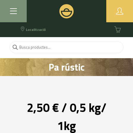
Localització
Pa rústic
2,50 € / 0,5 kg/
1kg