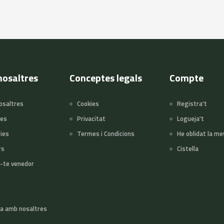
nosaltres
Conceptes legals
Compte
osaltres
Cookies
Registra't
tes
Privacitat
Logueja't
ies
Termes i Condicions
He oblidat la me
rs
Cistella
-te venedor
a amb nosaltres