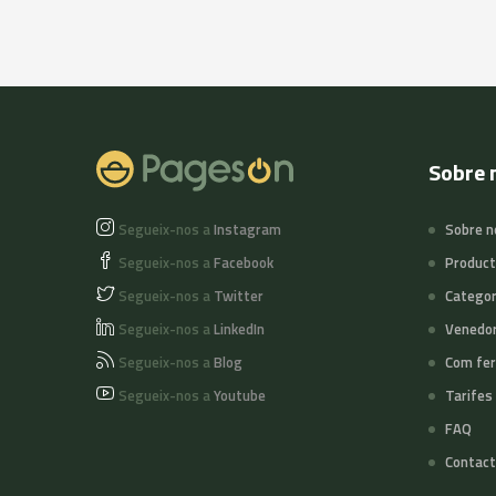
Sobre 
Segueix-nos a
Instagram
Sobre n
Segueix-nos a
Facebook
Produc
Segueix-nos a
Twitter
Categor
Segueix-nos a
LinkedIn
Venedo
Segueix-nos a
Blog
Com fer
Segueix-nos a
Youtube
Tarifes
FAQ
Contact