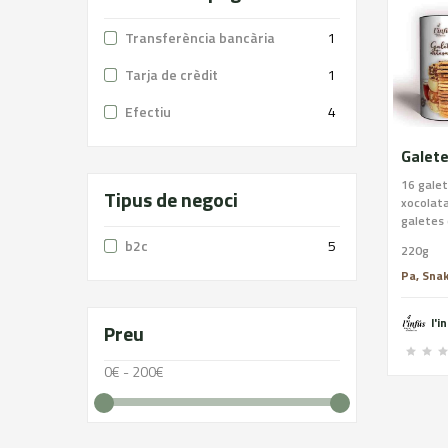
Transferència bancària
1
Tarja de crèdit
1
Efectiu
4
16 galet
Tipus de negoci
xocolata
galetes 
Ingredie
b2c
5
220g
blat, ma
sucre, a
Pa, Snak
(sucre, 
emulgent
l'i
Preu
sal. Al·
ametlla,
Pot cont
0€ - 200€
soja.