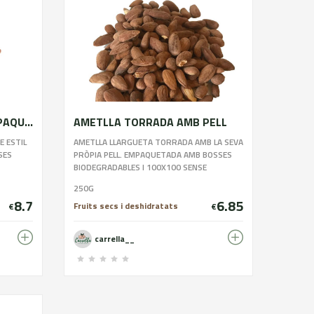
AMETLLA GARRAPINYADA PAQUITA
AMETLLA TORRADA AMB PELL
 ESTIL
AMETLLA LLARGUETA TORRADA AMB LA SEVA
SES
PRÒPIA PELL. EMPAQUETADA AMB BOSSES
BIODEGRADABLES I 100X100 SENSE
CONSERVANTS. CONTÉ UNA MICA DE SAL.
250G
8.7
6.85
Fruits secs i deshidratats
€
€
carrella__