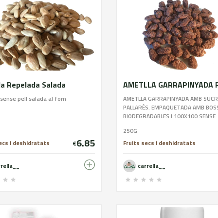
la Repelada Salada
sense pell salada al forn
AMETLLA GARRAPINYADA AMB SUCRE
PALLARÈS. EMPAQUETADA AMB BOS
BIODEGRADABLES I 100X100 SENSE
CONSERVANTS. CONTÉ SUCRE.
250G
6.85
ecs i deshidratats
Fruits secs i deshidratats
€
rrella__
carrella__