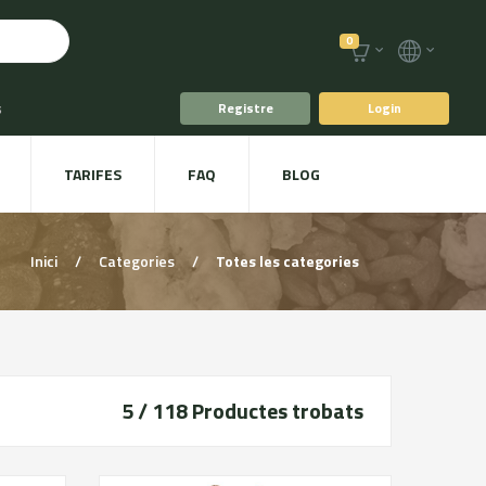
0
s
Registre
Login
fè i Te
TARIFES
FAQ
BLOG
ts
Plat a taula
Inici
/
Categories
/
Totes les categories
5 / 118
Productes trobats