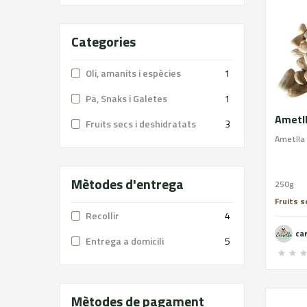
Categories
Oli, amanits i espècies
1
Pa, Snaks i Galetes
1
Ametl
Fruits secs i deshidratats
3
Ametlla 
Mètodes d'entrega
250g
Fruits s
Recollir
4
ca
Entrega a domicili
5
Mètodes de pagament