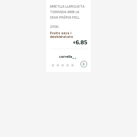
AMETLLA LLARGUETA
TORRADA AMB LA
SEVA PRÒPIA PELL.
EMPAQUETADA AMB
250G
BOSSES
Fruits secs i
BIODEGRADABLES I
deshidratats
100X100 SENSE
6.85
€
CONSERVANTS.
CONTÉ UNA MICA DE
SAL.
carrella__