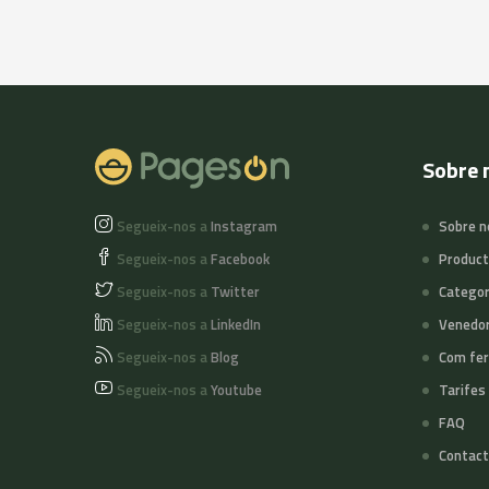
Sobre 
Segueix-nos a
Instagram
Sobre n
Segueix-nos a
Facebook
Produc
Segueix-nos a
Twitter
Categor
Segueix-nos a
LinkedIn
Venedo
Segueix-nos a
Blog
Com fer
Segueix-nos a
Youtube
Tarifes
FAQ
Contact