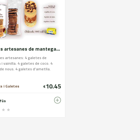
Galetes artesanes de mantega DOP Alt Urgell-Cerdanya. Assortit blanc
es artesanes: 4 galetes de
 i vainilla. 4 galetes de coco. 4
de nous. 4 galetes d’ametlla.
nts galetes artesanes: Farina de
ntega DOP Alt Urgell-Cerdanya,
10.45
metlla, ou pasteuritzat, xocolata
s i Galetes
€
pasta de cacau, mantega de cacau,
: lecitina de soja), nous, coco i
nfús
lèrgens: Farina de blat, mantega,
 ou, soja i nous. CONTÉ GLUTEN.
enir traces de fruits de closca i