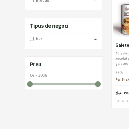
Efectiu
4
Tipus de negoci
b2c
4
16 galet
xocolata
Preu
galetes 
Ingredie
220g
blat, ma
0€ - 200€
sucre, a
Pa, Snak
(sucre, 
emulgent
l'i
sal. Al·
ametlla,
Pot cont
soja.