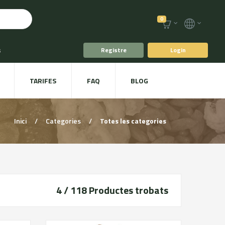
0
s
Registre
Login
fè i Te
TARIFES
FAQ
BLOG
ts
Plat a taula
Inici
/
Categories
/
Totes les categories
4 / 118
Productes trobats