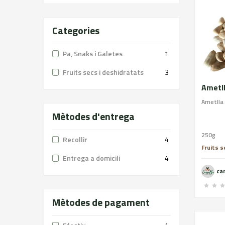
Categories
Pa, Snaks i Galetes
1
Fruits secs i deshidratats
3
Ametl
Ametlla 
Mètodes d'entrega
250g
Recollir
4
Fruits s
Entrega a domicili
4
ca
Mètodes de pagament