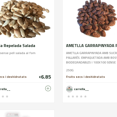
la Repelada Salada
sense pell salada al forn
AMETLLA GARRAPINYADA AMB SUCRE
PALLARÈS. EMPAQUETADA AMB BOS
BIODEGRADABLES I 100X100 SENSE
CONSERVANTS. CONTÉ SUCRE.
250G
6.85
ecs i deshidratats
Fruits secs i deshidratats
€
rrella__
carrella__