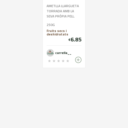
AMETLLA LLARGUETA
TORRADA AMB LA
SEVA PRÒPIA PELL.
EMPAQUETADA AMB
250G
BOSSES
Fruits secs i
BIODEGRADABLES I
deshidratats
100X100 SENSE
6.85
€
CONSERVANTS.
CONTÉ UNA MICA DE
SAL.
carrella__