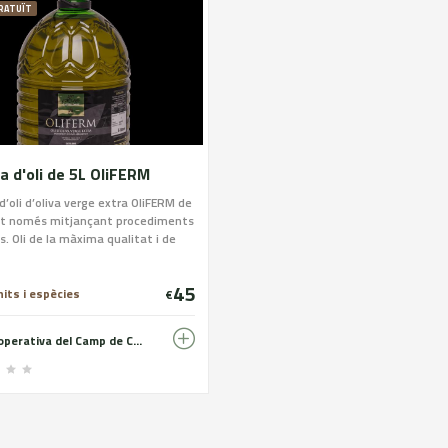
RATUÏT
a d'oli de 5L OliFERM
d’oli d’oliva verge extra OliFERM de
ret només mitjançant procediments
. Oli de la màxima qualitat i de
ístiques organolèptiques
ts.
45
nits i espècies
€
Cooperativa del Camp de Castelldans - OLiFERM