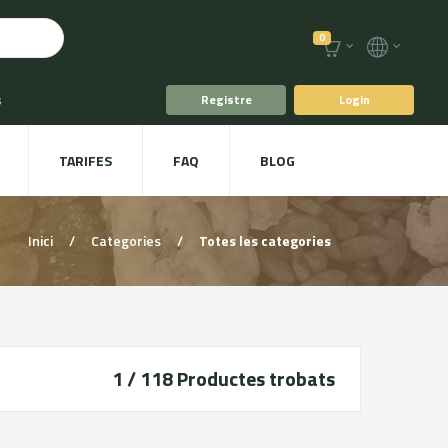
0
s
Registre
Login
fè i Te
TARIFES
FAQ
BLOG
ts
Plat a taula
Inici
/
Categories
/
Totes les categories
1 / 118
Productes trobats