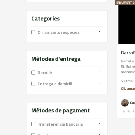
ENVIAMENT G
Categories
Oli, amanits i espècies
1
Garraf
Mètodes d'entrega
Garrafa 
5L. Ext
mecànics
Recollir
1
caracter
5 litros
excel·len
Entrega a domicili
1
Oli, ama
Mètodes de pagament
Transferència bancària
1