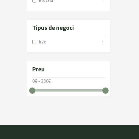
Efectiu
1
Tipus de negoci
b2c
1
Preu
0€ - 200€