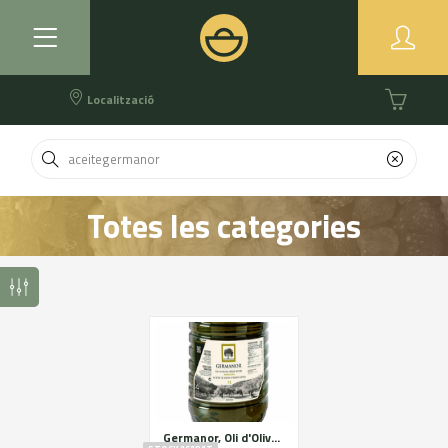
Localització
Totes les categories
Germanor, Oli d'Oliva Verge Extra d'Arbequina, garrafa de 5litres