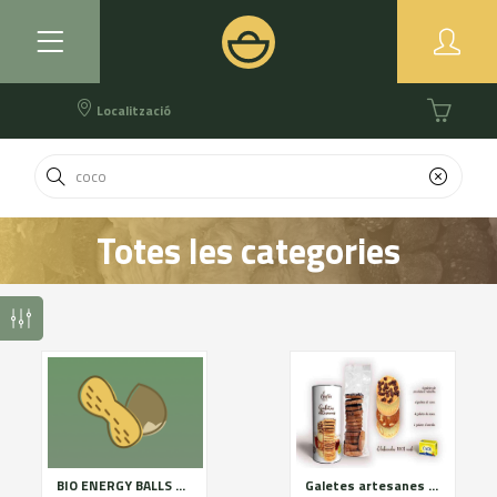
Localització
Totes les categories
BIO ENERGY BALLS COCO 120G
Galetes artesanes de mantega DOP Alt Urgell-Cerdanya. Assortit blanc