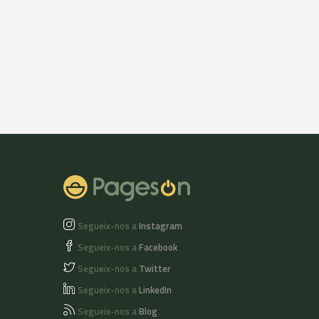
aconsellant
mantenir-lo en lloc
sec, fresc entre 18° i
22° i allunyat de la
llum per evitar la
fotooxidació dels
pigments, cloròfits i
feofitines del color.
Segueix-nos a
Instagram
Segueix-nos a
Facebook
Segueix-nos a
Twitter
Segueix-nos a
LinkedIn
Segueix-nos a
Blog