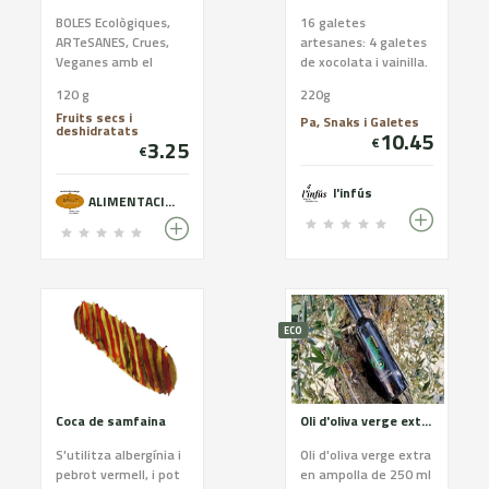
BOLES Ecològiques,
16 galetes
ARTeSANES, Crues,
artesanes: 4 galetes
Veganes amb el
de xocolata i vainilla.
premsat en fred. AMB
4 galetes de coco. 4
120 g
220g
COCO
galetes de nous. 4
Fruits secs i
galetes d’ametlla.
Pa, Snaks i Galetes
deshidratats
10.45
Ingredients galetes
€
3.25
€
artesanes: Farina de
blat, mantega DOP
l'infús
Alt Urgell-Cerdanya,
ALIMENTACIÓ ECOLÒGICA
sucre, ametlla, ou
pasteuritzat,
xocolata (sucre,
pasta de cacau,
mantega de cacau,
emulgent: lecitina de
ECO
soja), nous, coco i sal.
Al·lèrgens: Farina de
blat, mantega,
ametlla, ou, soja i
nous. CONTÉ GLUTEN.
Coca de samfaina
Oli d'oliva verge extra categoría Premium OLIGAMI
Pot contenir traces
S'utilitza albergínia i
de fruits de closca i
Oli d'oliva verge extra
pebrot vermell, i pot
soja.
en ampolla de 250 ml