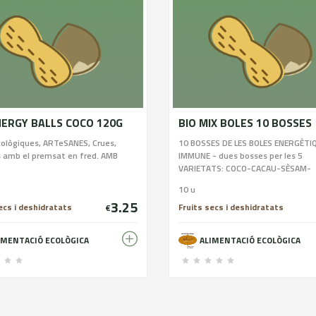
NERGY BALLS COCO 120G
BIO MIX BOLES 10 BOSSES
cològiques, ARTeSANES, Crues,
10 BOSSES DE LES BOLES ENERGÈTIQ
 amb el premsat en fred. AMB
IMMUNE - dues bosses per les 5
VARIETATS: COCO-CACAU-SÈSAM-
REMOLATXA i les IMMUNEBALLS
10 u
3.25
ecs i deshidratats
Fruits secs i deshidratats
€
IMENTACIÓ ECOLÒGICA
ALIMENTACIÓ ECOLÒGICA