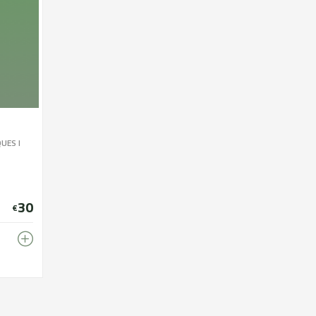
UES I
30
€