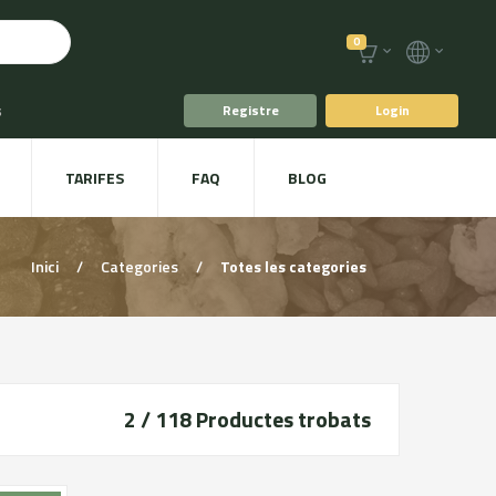
0
s
Registre
Login
fè i Te
TARIFES
FAQ
BLOG
ts
Plat a taula
Inici
/
Categories
/
Totes les categories
2 / 118
Productes trobats