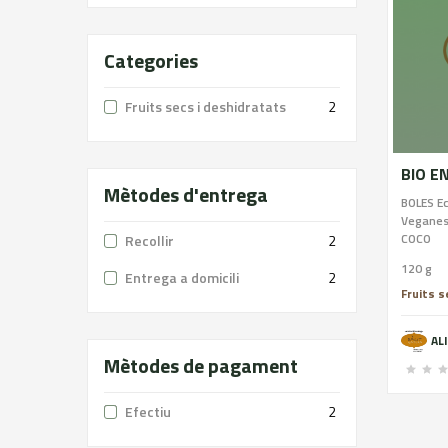
Categories
Fruits secs i deshidratats
2
BIO E
Mètodes d'entrega
BOLES E
Veganes
COCO
Recollir
2
120 g
Entrega a domicili
2
Fruits s
AL
Mètodes de pagament
Efectiu
2