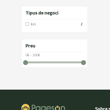
Tipus de negoci
b2c
2
Preu
0€ - 200€
Sobre 