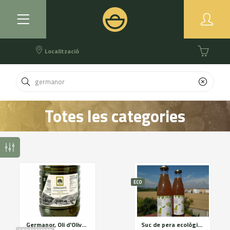
Localització
Totes les categories
ECO
Germanor, Oli d'Oliva Verge Extra d'Arbequina, garrafa de 5litres
Suc de pera ecològic Bio Golarde