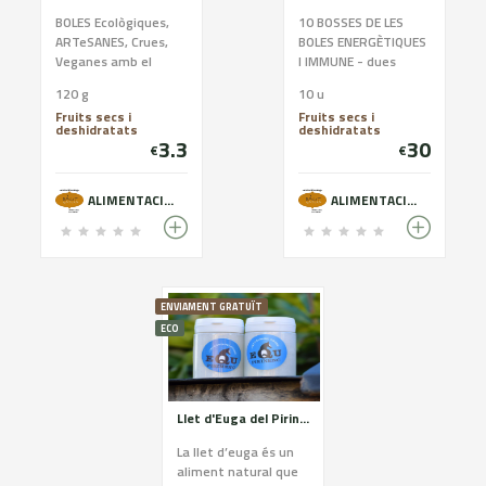
BOLES Ecològiques,
10 BOSSES DE LES
ARTeSANES, Crues,
BOLES ENERGÈTIQUES
Veganes amb el
I IMMUNE - dues
premsat en fred.
bosses per les 5
120 g
10 u
VARIETATS: COCO-
Fruits secs i
Fruits secs i
CACAU-SÈSAM-
deshidratats
deshidratats
REMOLATXA i les
3.3
30
€
€
IMMUNEBALLS
ALIMENTACIÓ ECOLÒGICA
ALIMENTACIÓ ECOLÒGICA
ENVIAMENT GRATUÏT
ECO
Llet d'Euga del Pirineu
La llet d’euga és un
aliment natural que