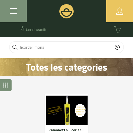
Localització
Totes les categories
Ramonetto: licor artesanal de llimones