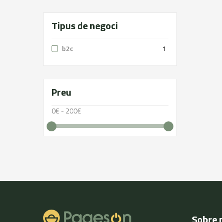
Tipus de negoci
b2c
1
Preu
0€ - 200€
Sobre 