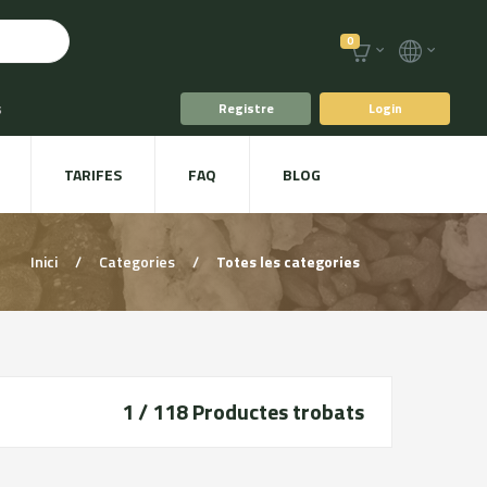
0
s
Registre
Login
fè i Te
TARIFES
FAQ
BLOG
ts
Plat a taula
Inici
/
Categories
/
Totes les categories
1 / 118
Productes trobats