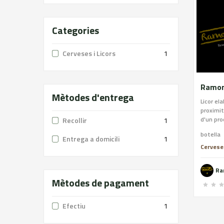
Categories
Cerveses i Licors
1
Mètodes d'entrega
Licor el
proximit
d'un pro
Recollir
1
amb un i
botella
de la lli
Entrega a domicili
1
gust d’a
Cerveses
al palad
consumir
Ra
de quals
Mètodes de pagament
gelats o
de 70cl 
gratuïts
Efectiu
1