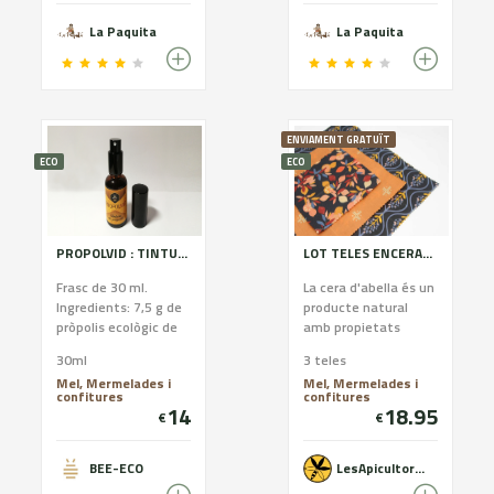
Pirineus, les abelles
que produeixen La
La Paquita
La Paquita
Paquita
aconsegueixen
fabricar una mel
d’exquisida qualitat.
ENVIAMENT GRATUÏT
ECO
ECO
PROPOLVID : TINTURA DE PRÒPOLIS
LOT TELES ENCERADES per embolcallar aliments - 3u talles S, M i L
Frasc de 30 ml.
La cera d'abella és un
Ingredients: 7,5 g de
producte natural
pròpolis ecològic de
amb propietats
collita pròpia (23,8%) i
antibacterines i
30ml
3 teles
alcohol alimentàri de
antifúngiques.
Mel, Mermelades i
Mel, Mermelades i
70º (76,19 % vol).
Protegeix els teus
confitures
confitures
aliments mentres
14
18.95
€
€
protegeixes la teva
salut, evitant i
reduïnt l'ús de plàstic
BEE-ECO
LesApicultores
film i al·lumini. Les