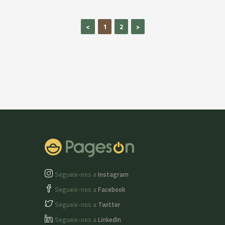
Catalunya central,
silvestres
per aconseguir un
mediterrànies.
producte de sabor
<
1
2
>
suau que en boca
augmenta la
intensitat dels
aromes, poc intensos
i amb tons florals. Un
autèntic plaer pel
paladar!
Segueix-nos a
Instagram
Segueix-nos a
Facebook
Segueix-nos a
Twitter
Segueix-nos a
LinkedIn