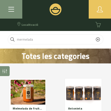
Localització
Totes les categories
Melmelada de fruita i verdures
Antonieta