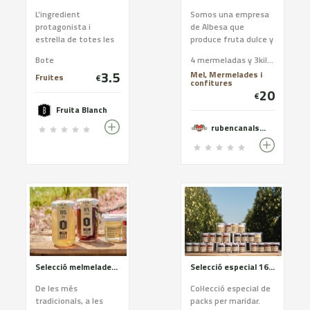
L’ingredient
Somos una empresa
protagonista i
de Albesa que
estrella de totes les
produce fruta dulce y
nostres melmelades
de pepita y
Bote
4 mermeladas y 3kilos de fruta recién recogida del arbol
és la fruita i
elaboramos con
3.5
Mel, Mermelades i
hortalisses. Més
parte de nuestra
Fruites
€
confitures
producte, menys
fruta mermeladas
20
€
sucre i textura
gourmet sin azúcares
Fruita Blanch
excel·lent. Escolliu la
añadidos.
varietat de producte
rubencanalsborras@gmail.com
que més t'agradi:
préssec, maduixa,
poma, pera, albercoc,
cirera, pruna,
carabassa, ceba,
codony, figa, kiwi,
pebrot verd, pebrot
vermell, taronja,
tomàquet.
Selecció melmelades gamberres
Selecció especial 16 gustos
De les més
Col·lecció especial de
tradicionals, a les
packs per maridar.