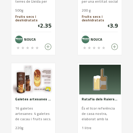
terres de Lleida per
per una entitat social
un equip jove que
500g
200 g
segueix amb la
Fruits secs i
Fruits secs i
tradició familiar.
deshidratats
deshidratats
2.35
3.9
€
€
NOUCA
NOUCA
Galetes artesanes de mantega DOP Alt Urgell-Cerdanya. Assortit marró
Ratafia dels Raiers 1 litre
16 galetes
És el licor referència
artesanes: 4 galetes
de casa nostra,
de cacau i fruits secs.
elaborat amb la
4 galetes de taronja.
maceració de nous
220g
1 litre
4 galetes de civada i
tendres i de nou