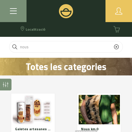
Localització
Totes les categories
Galetes artesanes de mantega DOP Alt Urgell-Cerdanya. Assortit blanc
Nous km.0