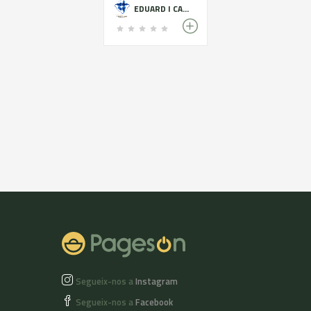
les herbes naturals i
EDUARD I CARLOS GABARRÓ
nous verdes en
garrafa de vidre
durant 40 dies a sol i
serena. Un cop
macerat, es retiren
les restes de les nous
i les herbes,
s’endolceix i passa a
envellir-se en bóta
de roure.25% en
volum. AROMA:
Afruitat intens.
SABOR: Dolç amb un
toc lleuger d'amargor.
Segueix-nos a
Instagram
Segueix-nos a
Facebook