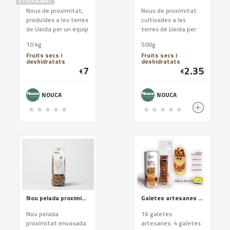
STOCK ACABAT
Nous de proximitat,
Nous de proximitat
produïdes a les terres
cultivades a les
de Lleida per un equip
terres de Lleida per
jove que segueix la
un equip jove que
10 kg
500g
tradició familiar.
segueix amb la
Fruits secs i
Fruits secs i
tradició familiar.
deshidratats
deshidratats
7
2.35
€
€
NOUCA
NOUCA
Nou pelada proximitat 200 g
Galetes artesanes de mantega DOP Alt Urgell-Cerdanya. Assortit blanc
Nou pelada
16 galetes
proximitat envasada
artesanes: 4 galetes