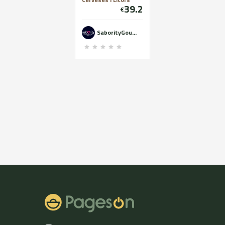
39.2
han utilizado maltas
€
pils de mucha calidad
y lúpulos checos
SaborityGourmet
como el saaz para
ofrecer una cerveza
artesana de 5% de
alcohol, refrescante y
suave para conseguir
realzar las notas de
olivas autóctonas del
Valle de Barcedana,
en el Pallars.