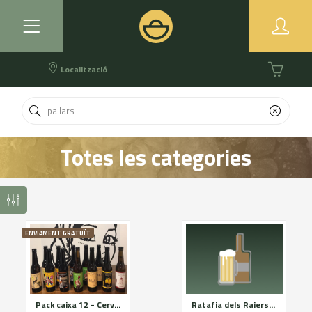
Localització
Totes les categories
ENVIAMENT GRATUÏT
Pack caixa 12 - Cervesa artesana - La Masovera
Ratafia dels Raiers 1 litre