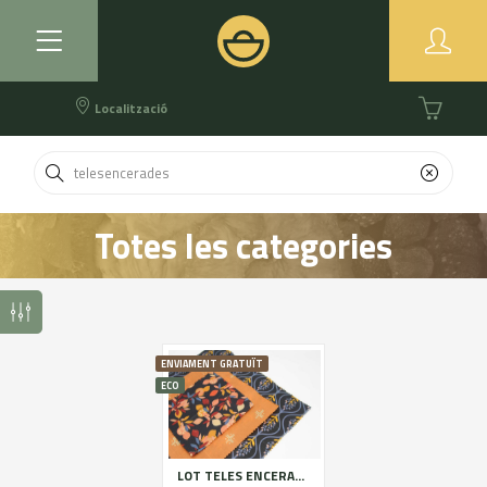
Localització
Totes les categories
ENVIAMENT GRATUÏT
ECO
LOT TELES ENCERADES per embolcallar aliments - 3u talles S, M i L