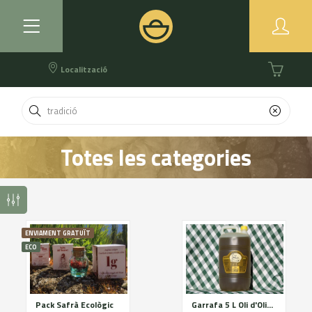
Localització
Totes les categories
ENVIAMENT GRATUÏT
ECO
Pack Safrà Ecològic
Garrafa 5 L Oli d'Oliva Verge Extra