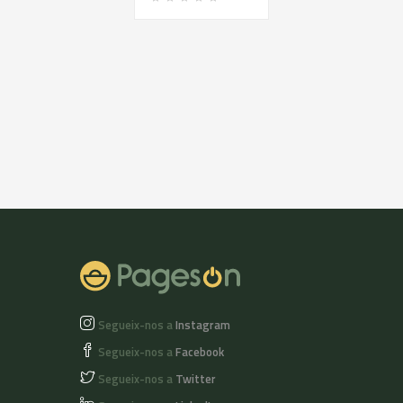
element bàsic de la
dieta més sana, la
mediterrània. Que ha
estat i serà durant
anys el protagonista
d'una cultura
culinària.
Segueix-nos a
Instagram
Segueix-nos a
Facebook
Segueix-nos a
Twitter