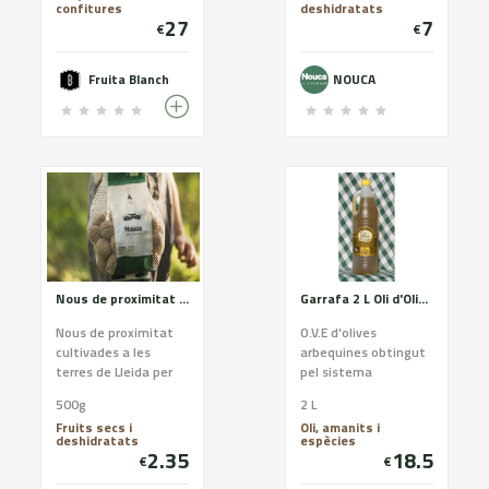
confitures
deshidratats
ens agrada fer el
27
7
€
€
gamberro! Per això us
proposem una
selecció de
Fruita Blanch
NOUCA
#melmelades amb
sabors més exòtics :
De mojito, de
gintònic, de sangria,
de vermouth , de
cava, i vi negre
Nous de proximitat en malla de 500g
Garrafa 2 L Oli d'Oliva Verge Extra
Nous de proximitat
O.V.E d'olives
cultivades a les
arbequines obtingut
terres de Lleida per
pel sistema
un equip jove que
tradicional de molí de
500g
2 L
segueix amb la
pedra, primera
Fruits secs i
Oli, amanits i
tradició familiar.
pressió en fred i
deshidratats
espècies
decantació natural.
2.35
18.5
€
€