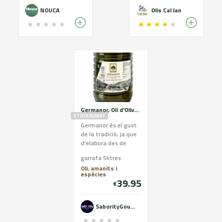
NOUCA
Olis Cal Jan
Germanor, Oli d'Oliva Verge Extra d'Arbequina, garrafa de 5litres
STOCK ACABAT
Germanor és el gust
de la tradició, ja que
d'elabora des de
1943 quan va néixer
garrafa 5litres
la popular marca. Suc
Oli, amanits i
d'oliva 100%
espècies
arbequina conreada
39.95
€
durant generacions
pels socis de la
cooperativa. Un oli
SaborityGourmet
d'oliva Arbequina,