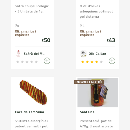
Safrà Coupé Ecològic
O.V.E d'olives
- 3 Unitats de 1g.
arbequines obtingut
pel sistema
tradicional de molí de
3g
5 L
pedra, primera
Oli, amanits i
Oli, amanits i
pressió en fred i
espècies
espècies
decantació natural.
50
43
€
€
Safrà del Montsec
Olis Cal Jan
ENVIAMENT GRATUÏT
Coca de samfaina
Sanfaina
S'utilitza albergínia i
Presentació: pot de
pebrot vermell, i pot
470g. El nostre pisto