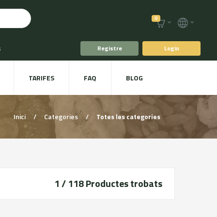
0
s
Registre
Login
fè i Te
TARIFES
FAQ
BLOG
ts
Plat a taula
Inici
/
Categories
/
Totes les categories
1 / 118
Productes trobats