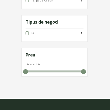
Tarja de crèdit
1
Tipus de negoci
b2c
1
Preu
0€ - 200€