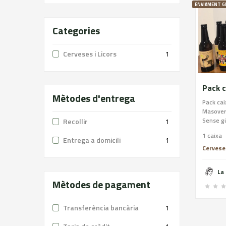
ENVIAMENT G
Categories
Cerveses i Licors
1
Mètodes d'entrega
Pack cai
Masovera
Sense gú
Recollir
1
- 6,7% -
1 caixa
Weissbie
Entrega a domicili
1
Falç - I
Cerveses
Session 
Codonye
4,5% - C
Mètodes de pagament
amb saf
glúten.
Transferència bancària
1