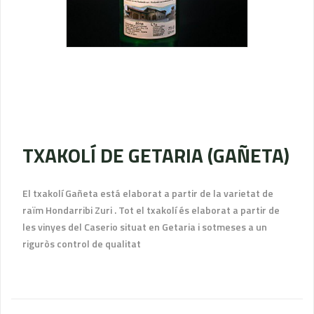
TXAKOLÍ DE GETARIA (GAÑETA)
El txakolí Gañeta está elaborat a partir de la varietat de
raïm Hondarribi Zuri . Tot el txakolí és elaborat a partir de
les vinyes del Caserio situat en Getaria i sotmeses a un
riguròs control de qualitat