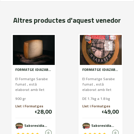
Altres productes d'aquest venedor
FORMATGE IDIAZABAL SARABE FUMAT D.P.O ( Arzai Gazta)
FORMATGE IDIAZABAL SARABE FUMAT D.P.O ( Arzai Gazta)
El Formatge Sarabe
El Formatge Sarabe
fumat , està
fumat , està
elaborat amb llet
elaborat amb llet
crua d'ovella , curació
crua d'ovella , curació
900 gr
DE 1.7kg a 1.8 kg
entre 4 i 6 mesos i
entre 4 i 6 mesos i
fumat amb llenya de
fumat amb llenya de
Llet i Formatges
Llet i Formatges
28,00
49,00
fa...
fa...
€
€
Saboresidiazabal
Saboresidiazabal