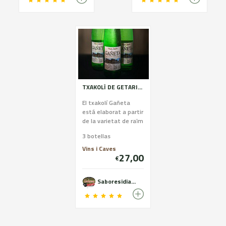
TXAKOLÍ DE GETARIA (GAÑETA)
El txakolí Gañeta
está elaborat a partir
de la varietat de raïm
Hondarribi Zuri . Tot
3 botellas
el txakolí és elaborat
a partir...
Vins i Caves
27,00
€
Saboresidiazabal