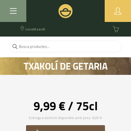
Localització
TXAKOLÍ DE GETARIA
(GAÑETA)
9,99 € / 75cl
Entrega a domicili disponible amb preu: 6,00 €