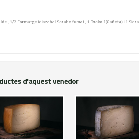
e , 1/2 Formatge Idiazabal Sarabe fumat , 1 Txakolí (Gañeta) i 1 Sidra
oductes d'aquest venedor