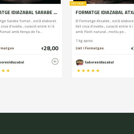
DESTACAT
FORMATGE IDIAZABAL SARABE FUMAT D.P.O ( Arzai Gazta)
tge Sarabe fumat , està elaborat
El Formatge Atxalde , està elabor
crua d'ovella , curació entre 4 i 6
llet crua d'ovella , curació entre 4 
fumat amb llenya de fa...
amb florit natural , motiu pe...
1 kg aprox.
28,00
ormatges
Llet i Formatges
€
€
boresidiazabal
Saboresidiazabal