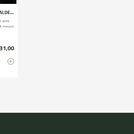
FORMATGE IDIAZABAL ATXALDE D,P.O
at amb
i 6 mesos
31,00