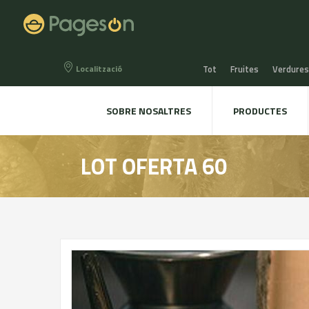
Localització
Tot
Fruites
Verdures
Mel, Mermelades i confitu
SOBRE NOSALTRES
PRODUCTES
Aigua, Refrescos i Sucs
LOT OFERTA 60
Plantes
Menjar animal