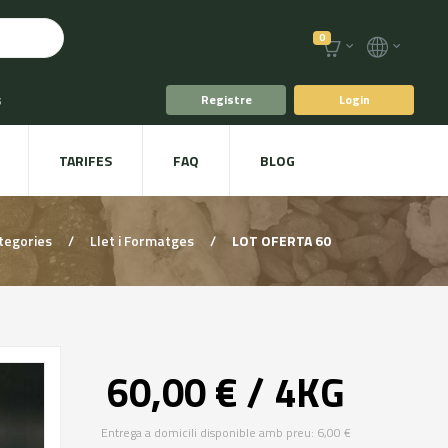
0
s
Registre
Login
fè i Te
TARIFES
FAQ
BLOG
ts
Plat a taula
tegories
/
Llet i Formatges
/
LOT OFERTA 60
60,00 € / 4KG
Entrega a domicili disponible amb preu: 6,00 €