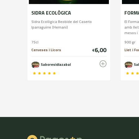
SIDRA ECOLÒGICA
Sidra Ecològica Beobide del Caserio
El Forma
Iparraguirre (Hernani)
amb llet 
mesos i 
75cl
900 gr
6,00
Cerveses i Licors
Llet i F
€
Saboresidiazabal
Sa