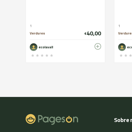
1
1
40,00
Verdures
Verdure
€
ecolavall
eco
Sobre 