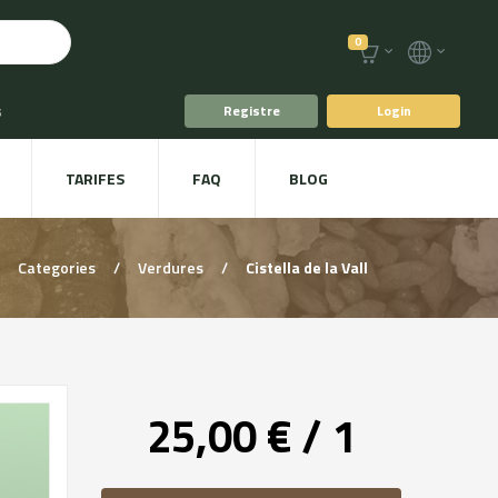
0
s
Registre
Login
fè i Te
TARIFES
FAQ
BLOG
ts
Plat a taula
Categories
/
Verdures
/
Cistella de la Vall
25,00 € / 1