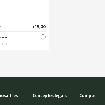
15,00
s
€
lavall
nosaltres
Conceptes legals
Compte