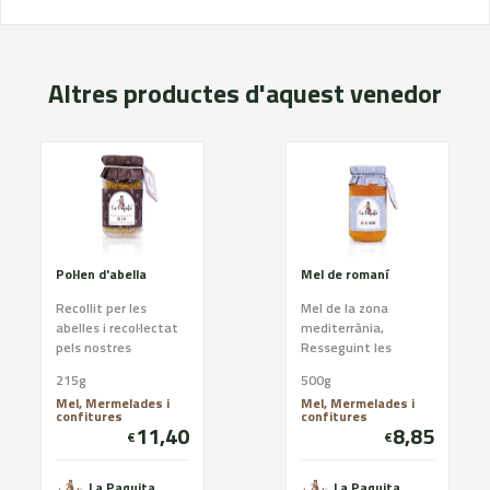
Altres productes d'aquest venedor
Pol·len d'abella
Mel de romaní
Recollit per les
Mel de la zona
abelles i recol·lectat
mediterrània,
pels nostres
Resseguint les
apicultors
diferents floracions
215g
500g
de les Terres de
Mel, Mermelades i
Mel, Mermelades i
l’Ebre, Reserva de la
confitures
confitures
Biosfera, i t...
11,40
8,85
€
€
La Paquita
La Paquita