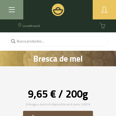
Localització
Bresca de mel
9,65 € / 200g
Entrega a domicili disponible amb preu: 6,00 €