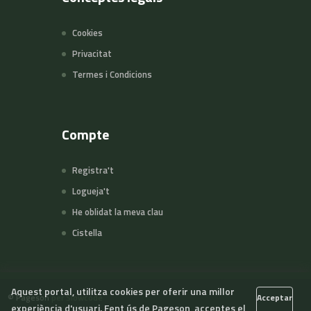
Cookies
Privacitat
Termes i Condicions
Compte
Registra't
Logueja't
He oblidat la meva clau
Cistella
Aquest portal, utilitza cookies per oferir una millor
©
Pageson
per Slowcode
Acceptar
experiència d'usuari. Fent ús de Pageson, acceptes el