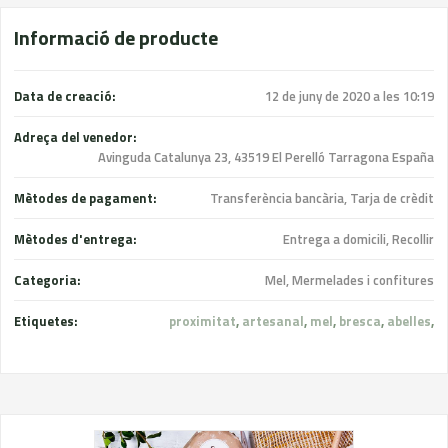
Informació de producte
Data de creació:
12 de juny de 2020 a les 10:19
Adreça del venedor:
Avinguda Catalunya 23, 43519 El Perelló Tarragona España
Mètodes de pagament:
Transferència bancària, Tarja de crèdit
Mètodes d'entrega:
Entrega a domicili, Recollir
Categoria:
Mel, Mermelades i confitures
Etiquetes:
proximitat
,
artesanal
,
mel
,
bresca
,
abelles
,