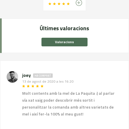
Últimes valoracions
Valoracions
joey
HA COMPRAT
13 de agost de 2020 a les 16:20
Molt contents amb la mel de La Paquita :) al parlar
vía xat vaig poder descobrir més sortit i
personalitzar la comanda amb altres varietats de
mel i així fer-la 100% al meu gust!