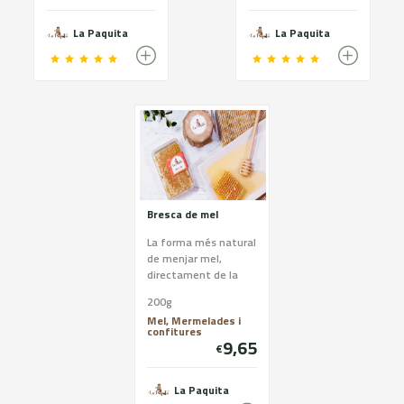
La Paquita
La Paquita
Bresca de mel
La forma més natural
de menjar mel,
directament de la
bresca tal com es
200g
troba a la natura.
Mel, Mermelades i
confitures
9,65
€
La Paquita