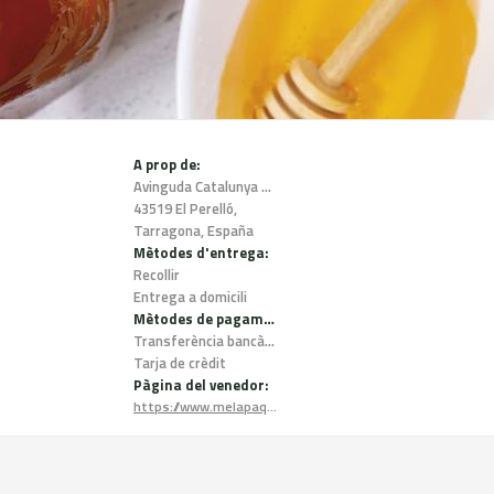
A prop de:
Avinguda Catalunya 23,
43519 El Perelló,
Tarragona, España
Mètodes d'entrega:
Recollir
Entrega a domicili
Mètodes de pagament:
Transferència bancària
Tarja de crèdit
Pàgina del venedor:
https://www.melapaquita.com