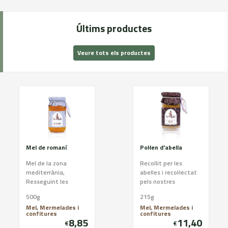
Últims productes
Veure tots els productes
Mel de romaní
Pol·len d'abella
Mel de la zona
Recollit per les
mediterrània,
abelles i recol·lectat
Resseguint les
pels nostres
diferents floracions
apicultors
500g
215g
de les Terres de
Mel, Mermelades i
Mel, Mermelades i
l’Ebre, Reserva de la
confitures
confitures
Biosfera, i t...
8,85
11,40
€
€