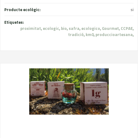
Producte ecològic:
si
Etiquetes:
proximitat
,
ecologic
,
bio
,
safra
,
ecologico
,
Gourmet
,
CCPAE
,
tradició
,
km0
,
produccioartesana
,