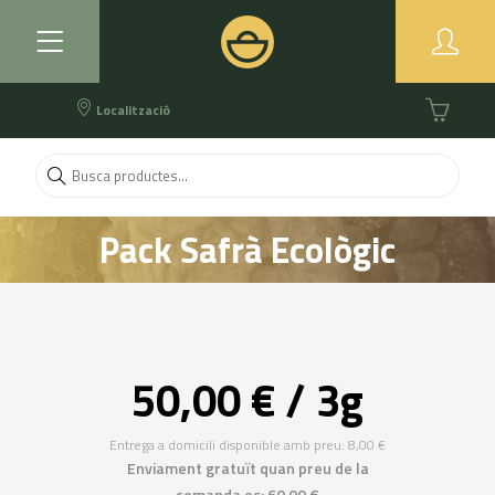
Localització
Pack Safrà Ecològic
50,00 € / 3g
Entrega a domicili disponible amb preu: 8,00 €
Enviament gratuït quan preu de la
comanda es: 60,00 €