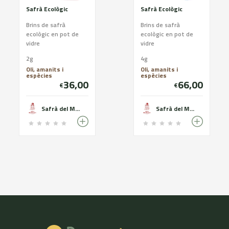
Safrà Ecològic
Safrà Ecològic
Brins de safrà
Brins de safrà
ecològic en pot de
ecològic en pot de
vidre
vidre
2g
4g
Oli, amanits i
Oli, amanits i
espècies
espècies
36,00
66,00
€
€
Safrà del Montsec
Safrà del Montsec