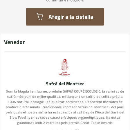
Afegir a la cistella
Venedor
Safrà del Montsec
Som la Magda i en Jaume, produïm SAFRÀ COUPÉ ECOLÒGIC, la varietat de
safrà més pur i de millor qualitat, mitjançant un cultiu de collita pròpia,
100% natural, ecològic i de qualitat certificada. Rescatem mètodes de
producció artesanals i tradicionals, representatius del Montsec i del país,
pels quals el nostre safrà ha estat inclòs al catàleg de l'Arca del Gust del
Slow Food i per les seves característiques organolèptiques, ha estat
guardonat amb 2 estrelles pels premis Great Taste Awards.