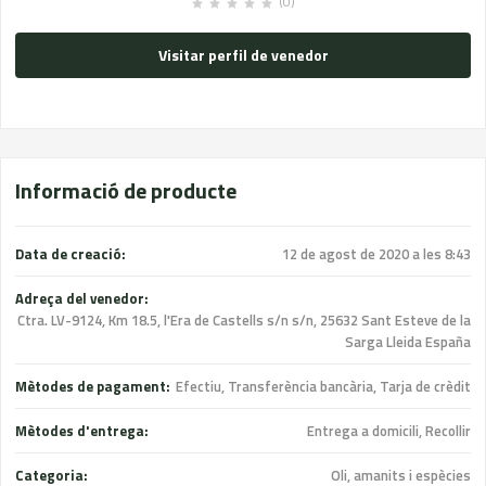
(0)
Visitar perfil de venedor
Informació de producte
Data de creació:
12 de agost de 2020 a les 8:43
Adreça del venedor:
Ctra. LV-9124, Km 18.5, l'Era de Castells s/n s/n, 25632 Sant Esteve de la
Sarga Lleida España
Mètodes de pagament:
Efectiu, Transferència bancària, Tarja de crèdit
Mètodes d'entrega:
Entrega a domicili, Recollir
Categoria:
Oli, amanits i espècies