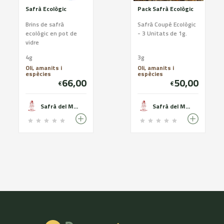
Safrà Ecològic
Pack Safrà Ecològic
Brins de safrà
Safrà Coupé Ecològic
ecològic en pot de
- 3 Unitats de 1g.
vidre
4g
3g
Oli, amanits i
Oli, amanits i
espècies
espècies
66,00
50,00
€
€
Safrà del Montsec
Safrà del Montsec