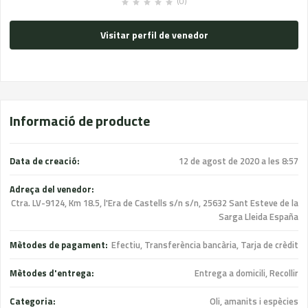
(0)
Visitar perfil de venedor
Informació de producte
Data de creació:
12 de agost de 2020 a les 8:57
Adreça del venedor:
Ctra. LV-9124, Km 18.5, l'Era de Castells s/n s/n, 25632 Sant Esteve de la
Sarga Lleida España
Mètodes de pagament:
Efectiu, Transferència bancària, Tarja de crèdit
Mètodes d'entrega:
Entrega a domicili, Recollir
Categoria:
Oli, amanits i espècies