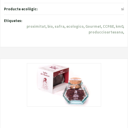
Producte ecològic:
si
Etiquetes:
proximitat
,
bio
,
safra
,
ecologico
,
Gourmet
,
CCPAE
,
km0
,
produccioartesana
,