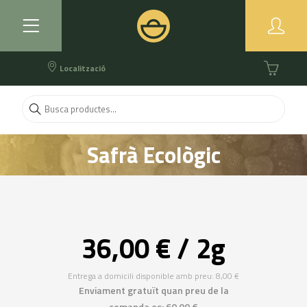
Localització
Safrà Ecològic
36,00 € / 2g
Entrega a domicili disponible amb preu: 8,00 €
Enviament gratuït quan preu de la
comanda es: 60,00 €