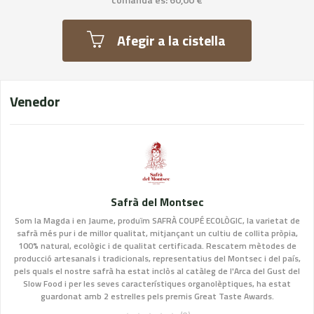
Afegir a la cistella
Venedor
Safrà del Montsec
Som la Magda i en Jaume, produïm SAFRÀ COUPÉ ECOLÒGIC, la varietat de
safrà més pur i de millor qualitat, mitjançant un cultiu de collita pròpia,
100% natural, ecològic i de qualitat certificada. Rescatem mètodes de
producció artesanals i tradicionals, representatius del Montsec i del país,
pels quals el nostre safrà ha estat inclòs al catàleg de l'Arca del Gust del
Slow Food i per les seves característiques organolèptiques, ha estat
guardonat amb 2 estrelles pels premis Great Taste Awards.