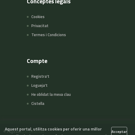
Conceptes legals
Cookies
Privacitat
Termes i Condicions
Compte
Registra't
Logueja't
He oblidat la meva clau
Cistella
Aquest portal, utilitza cookies per oferir una millor
©
Pageson
per Slowcode
Acceptar