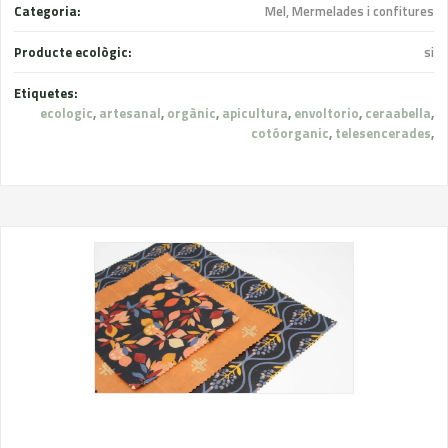
Categoria:
Mel, Mermelades i confitures
Producte ecològic:
si
Etiquetes:
ecologic
,
artesanal
,
orgànic
,
apicultura
,
envoltorio
,
ceraabella
,
cotóorganic
,
telesencerades
,