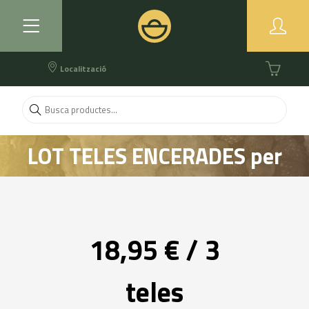
Localització
LOT TELES ENCERADES per
embolcallar aliments - 3u
talles S, M i L
18,95 € / 3
teles