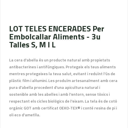
LOT TELES ENCERADES Per
Embolcallar Aliments - 3u
Talles S, M I L
La cera d'abella és un producte natural amb propietats
antibacterines i antifúngiques. Protegeix els teus aliments
mentres protegeixes la teva salut, evitant i reduïnt l'ús de
plàstic film i al·lumini. Les produïm artesanalment amb cera
pura d'abella procedent d'una apicultura natural i
sostenible amb les abelles i amb l'entorn, sense tòxics i
respectant els cicles biològics de l'eixam. La tela és de cotó
orgànic GOT amb certificat OEKO-TEX® i conté resina de pi i
oli eco d'ametlla.