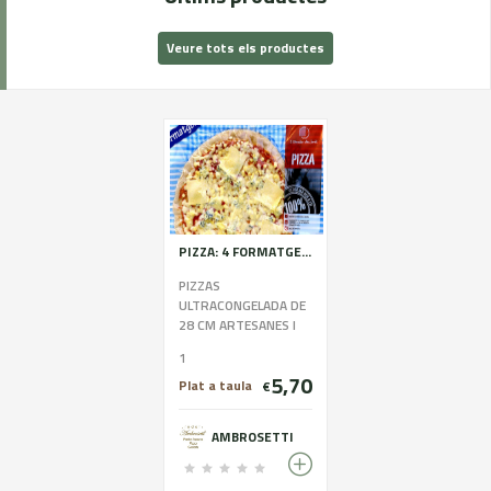
Veure tots els productes
PIZZA: 4 FORMATGES, BACÓ I CEBA, CANSALADA I CABRA, BRIE CABRA GORGONZOLA, PICANT, PERNIL DOLÇ, TONYINA BACÓ I OLIVES, VEGETAL
PIZZAS
ULTRACONGELADA DE
28 CM ARTESANES I
FETES A MÀ
1
5,70
Plat a taula
€
AMBROSETTI