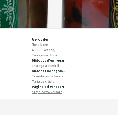
A prop de:
None None,
43500 Tortosa,
Tarragona, None
Mètodes d'entrega:
Entrega a domicili
Mètodes de pagament:
Transferència bancària
Tarja de crèdit
Pàgina del venedor:
https://www.verdolinatural.com/