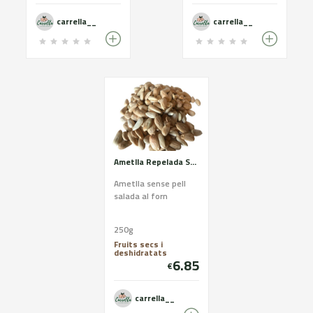
CONTÉ UNA MICA DE
CONSERVANTS.
SAL.
CONTÉ SUCRE.
carrella__
carrella__
Ametlla Repelada Salada
Ametlla sense pell
salada al forn
250g
Fruits secs i
deshidratats
6.85
€
carrella__