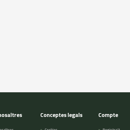
nosaltres
Conceptes legals
Compte
osaltres
Cookies
Registra't