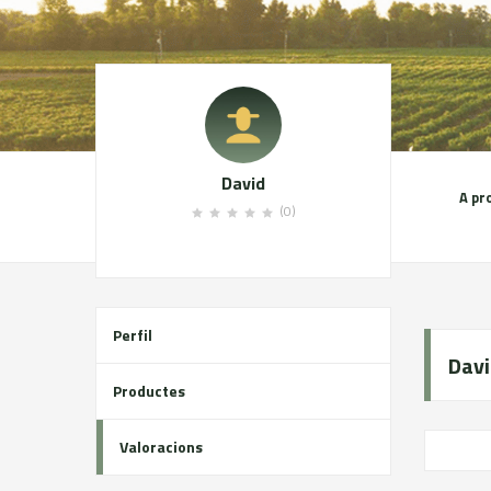
David
A pr
(0)
Perfil
Davi
Productes
Valoracions