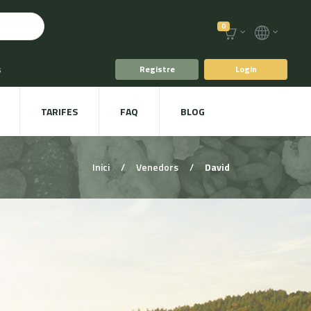
0
s
Registre
Login
fè i Te
TARIFES
FAQ
BLOG
ts
Plat a taula
Inici
/
Venedors
/
David