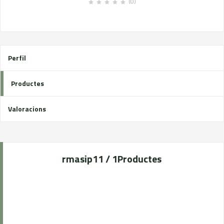
(0)
Perfil
Productes
Valoracions
rmasip1
1 / 1
Productes