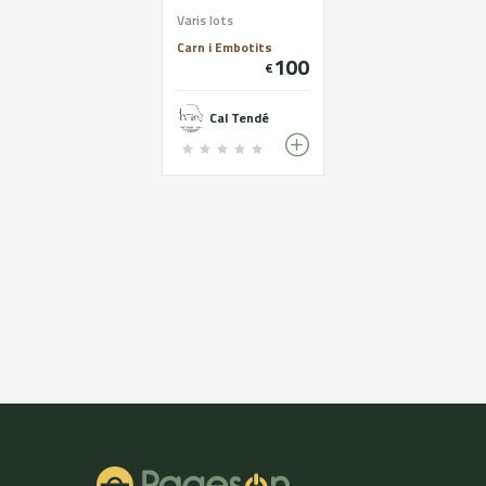
Varis lots
Carn i Embotits
100
€
Cal Tendé