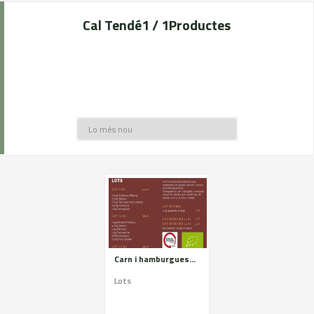
Cal Tendé
1 / 1
Productes
Carn i hamburgueses de vedella ecològica
Lots