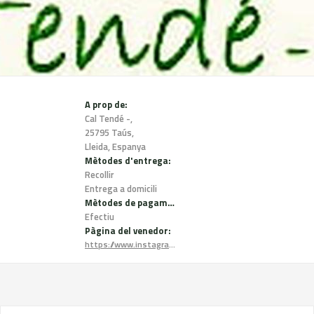
A prop de:
Cal Tendé -,
25795 Taús,
Lleida, Espanya
Mètodes d'entrega:
Recollir
Entrega a domicili
Mètodes de pagament:
Efectiu
Pàgina del venedor:
https://www.instagram.com/caltende