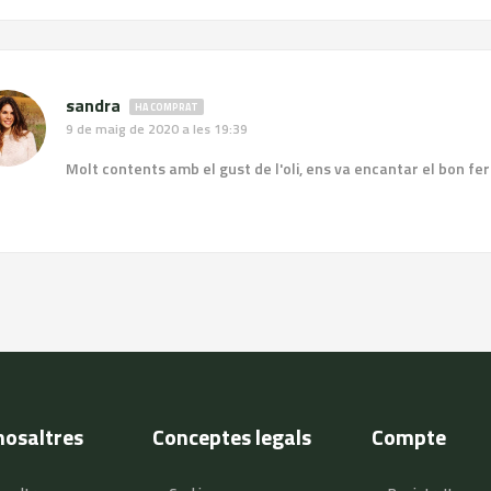
sandra
HA COMPRAT
9 de maig de 2020 a les 19:39
Molt contents amb el gust de l'oli, ens va encantar el bon fer de
nosaltres
Conceptes legals
Compte