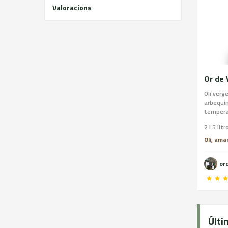
Valoracions
Or de 
Oli verg
arbequin
temperat
2 i 5 litr
Oli, ama
or
Últi