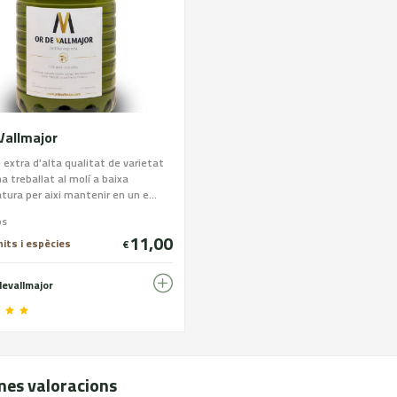
Vallmajor
e extra d'alta qualitat de varietat
a treballat al molí a baixa
ura per aixi mantenir en un e...
os
11,00
nits i espècies
€
devallmajor
mes valoracions