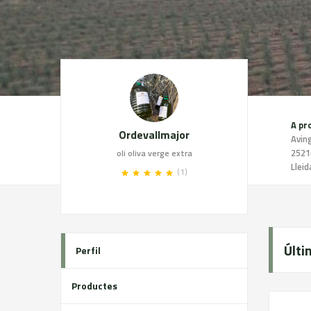
A pr
Ordevallmajor
2521
oli oliva verge extra
Lleid
(1)
Últi
Perfil
Productes