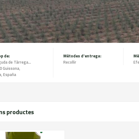
op de:
Mètodes d'entrega:
Avinguda de Tàrrega 1 2n 2a,
Recollir
Efe
0 Guissona,
a, España
ms productes