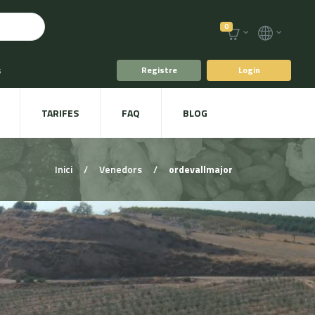
0
s
Registre
Login
fè i Te
TARIFES
FAQ
BLOG
ts
Plat a taula
Inici
/
Venedors
/
ordevallmajor