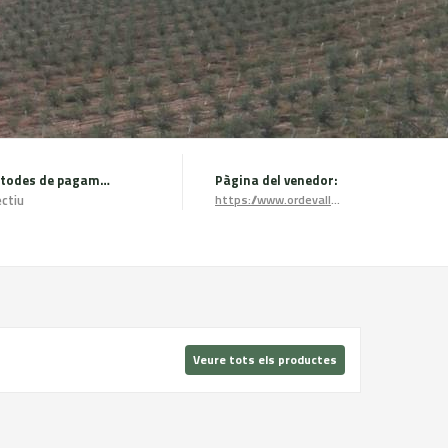
Mètodes de pagament:
Pàgina del venedor:
ctiu
https://www.ordevallmajor.com/
Veure tots els productes