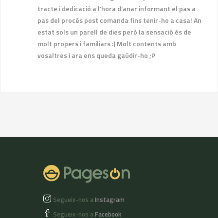
tracte i dedicació a l’hora d’anar informant el pas a
pas del procés post comanda fins tenir-ho a casa! An
estat sols un parell de dies però la sensació és de
molt propers i familiars :) Molt contents amb
vosaltres i ara ens queda gaüdir-ho ;P
Segueix-nos a
Instagram
Segueix-nos a
Facebook