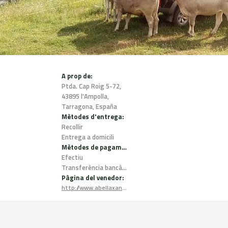
A prop de:
Ptda. Cap Roig 5-72,
43895 l'Ampolla,
Tarragona, España
Mètodes d'entrega:
Recollir
Entrega a domicili
Mètodes de pagament:
Efectiu
Transferència bancària
Pàgina del venedor:
http://www.abellaxana.com