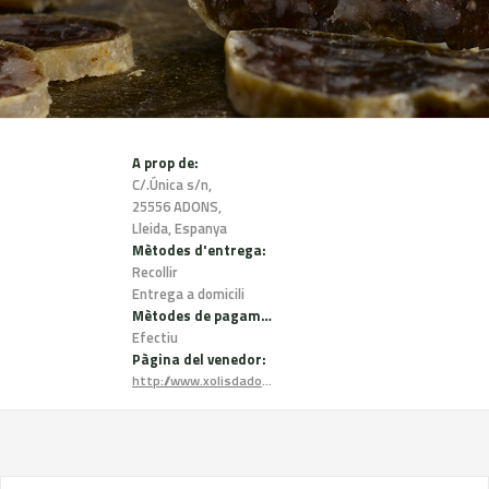
A prop de:
C/.Única s/n,
25556 ADONS,
Lleida, Espanya
Mètodes d'entrega:
Recollir
Entrega a domicili
Mètodes de pagament:
Efectiu
Pàgina del venedor:
http://www.xolisdadons.cat/