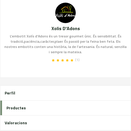
Xolis D'Adons
L'embotit Xolís d'Adons és un tresor gourmet únic. És sensibilitat. És
tradició,paciència,caràcter,plaer. És passió per la feina ben feta. Els
nostres embotits conten una història, la de l'artesania. És natural, senzilla
i sempre la mateixa.
(1)
Perfil
Productes
Valoracions