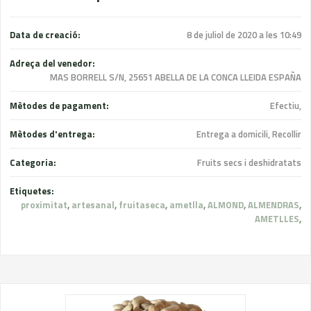
Data de creació:
8 de juliol de 2020 a les 10:49
Adreça del venedor:
MAS BORRELL S/N, 25651 ABELLA DE LA CONCA LLEIDA ESPAÑA
Mètodes de pagament:
Efectiu,
Mètodes d'entrega:
Entrega a domicili, Recollir
Categoria:
Fruits secs i deshidratats
Etiquetes:
proximitat
,
artesanal
,
fruitaseca
,
ametlla
,
ALMOND
,
ALMENDRAS
,
AMETLLES
,