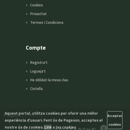
Cookies
Privacitat
Termes i Condicions
Compte
Registra't
Logueja't
He oblidat la meva clau
Cistella
Aquest portal, utilitza cookies per oferir una millor
©
Pageson
per Slowcode
Acceptar
experiència d'usuari. Fent ús de Pageson, acceptes el
cookies
nostre ús de cookies.
Link a las cookies
Col·laboradors