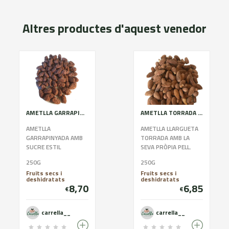
Altres productes d'aquest venedor
AMETLLA GARRAPINYADA PAQUITA
AMETLLA TORRADA AMB PELL
AMETLLA
AMETLLA LLARGUETA
GARRAPINYADA AMB
TORRADA AMB LA
SUCRE ESTIL
SEVA PRÒPIA PELL.
PALLARÈS.
EMPAQUETADA AMB
250G
250G
EMPAQUETADA AMB
BOSSES
Fruits secs i
Fruits secs i
BOSSES
BIODEGRADABLES I
deshidratats
deshidratats
BIODEGRADABLES I
100X100 SENSE
8,70
6,85
€
€
100X100 SENSE
CONSERVANTS....
CONSERVANTS. CON...
carrella__
carrella__