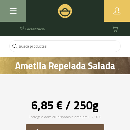
Localització
Ametlla Repelada Salada
6,85 € / 250g
Entrega a domicili disponible amb preu: 2,50 €