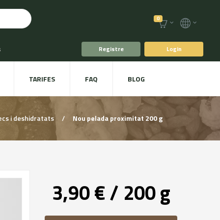
0
s
Registre
Login
fè i Te
TARIFES
FAQ
BLOG
ts
Plat a taula
ecs i deshidratats
/
Nou pelada proximitat 200 g
3,90 € / 200 g