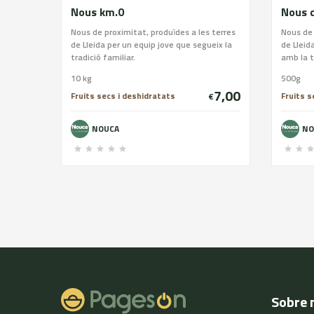
Nous km.0
Nous de proximitat, produïdes a les terres
Nous de 
de Lleida per un equip jove que segueix la
de Lleid
tradició familiar.
amb la t
10 kg
500g
7,00
Fruits secs i deshidratats
Fruits s
€
NOUCA
NO
Sobre 