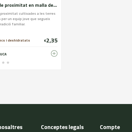
Nous de proximitat en malla de 500g
proximitat cultivades a les terres
a per un equip jove que segueix
radició familiar.
2,35
ecs i deshidratats
€
UCA
nosaltres
Conceptes legals
Compte