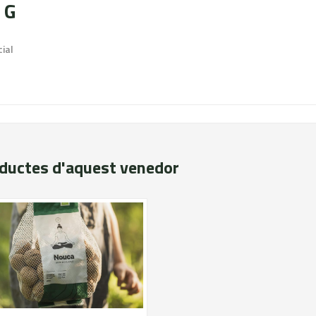
 G
ial
oductes d'aquest venedor