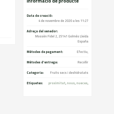
Informació de producte
Data de creació:
4 de novembre de 2020 a les 11:27
Adreça del venedor:
Mossèn Fidel 2, 25141 Golmés Lleida
España
Mètodes de pagament:
Efectiu,
Mètodes d'entrega:
Recollir
Categoria:
Fruits secs i deshidratats
Etiquetes:
proximitat
,
nous
,
nueces
,