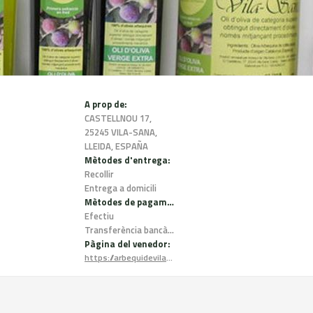
A prop de:
CASTELLNOU 17,
25245 VILA-SANA,
LLEIDA, ESPAÑA
Mètodes d'entrega:
Recollir
Entrega a domicili
Mètodes de pagament:
Efectiu
Transferència bancària
Pàgina del venedor:
https://arbequidevilasana.com