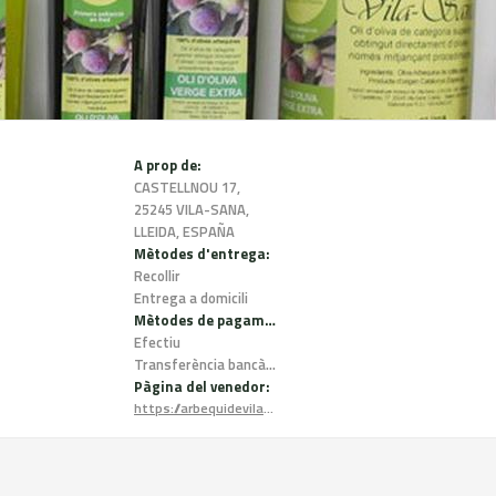
A prop de:
CASTELLNOU 17,
25245 VILA-SANA,
LLEIDA, ESPAÑA
Mètodes d'entrega:
Recollir
Entrega a domicili
Mètodes de pagament:
Efectiu
Transferència bancària
Pàgina del venedor:
https://arbequidevilasana.com