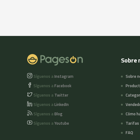
Sobre 
Síguenos a
Instagram
Sobre n
Síguenos a
Facebook
Produc
Síguenos a
Twitter
Categor
Síguenos a
LinkedIn
Vended
Síguenos a
Blog
Cómo ha
Síguenos a
Youtube
Tarifas
FAQ