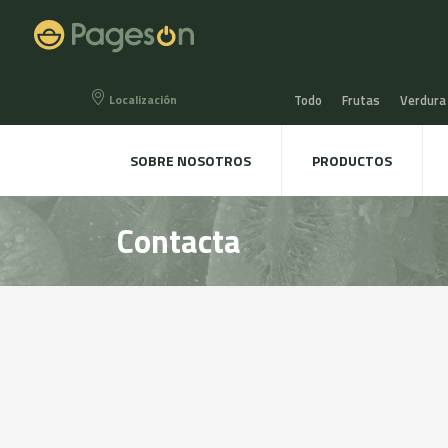
Localización
Todo
Frutas
Verdura
Miel, Mermeladas y confit
SOBRE NOSOTROS
PRODUCTOS
Agua, Refrescos y Zumos
Contacta
Directo a la mesa
Plant